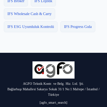
IFS Broker
IFS Lojistik
IFS Wholesale Cash & Carry
IFS ESG Uyumluluk Kontrolü
IFS Progress Gıda
AGFO Teknik Kontr. ve Belg. Hiz. Ltd. Şti.
Bağlarbaşı Mahallesi Sakarya Sokak 31/1 No:1 Maltepe / İstanbul /
Türkiye
[agfo_smart_search]