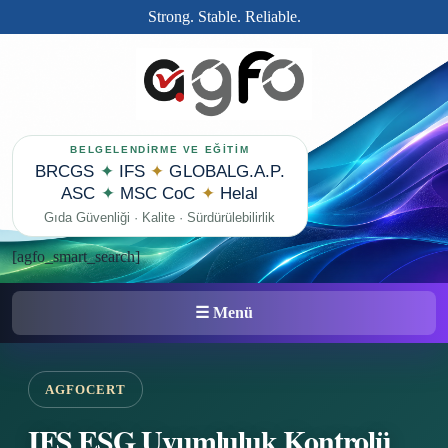
Strong. Stable. Reliable.
BELGELENDİRME VE EĞİTİM
BRCGS
✦
IFS
✦
GLOBALG.A.P.
ASC
✦
MSC CoC
✦
Helal
Gıda Güvenliği · Kalite · Sürdürülebilirlik
[agfo_smart_search]
☰ Menü
AGFOCERT
IFS ESG Uyumluluk Kontrolü