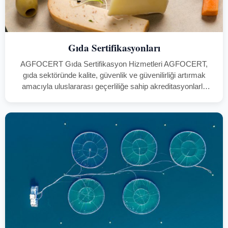
Gıda Sertifikasyonları
AGFOCERT Gıda Sertifikasyon Hizmetleri AGFOCERT,
gıda sektöründe kalite, güvenlik ve güvenilirliği artırmak
amacıyla uluslararası geçerliliğe sahip akreditasyonlarla
faaliyet gösteren bir belgelendirme kuruluşudur.
Kuruluşumuz, BRCGS Gıda Güvenliği, IFS Gıda ve Helal
standartlarında akredite sertifikasyon hizmetleri sunmakta;
FSSC…