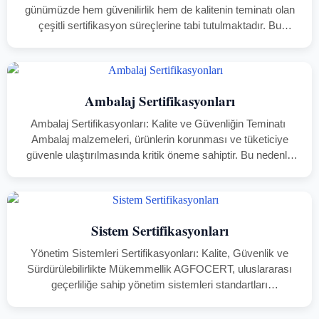
günümüzde hem güvenilirlik hem de kalitenin teminatı olan
çeşitli sertifikasyon süreçlerine tabi tutulmaktadır. Bu
sertifikasyonlar, ürünlerin belirli standartlara uygunluk
gösterdiğini kanıtlayarak tüketicilerin güvenini artırmaktadır.
Özellikle BRCGS CP, IFS HPC ve ISO…
Ambalaj Sertifikasyonları
Ambalaj Sertifikasyonları: Kalite ve Güvenliğin Teminatı
Ambalaj malzemeleri, ürünlerin korunması ve tüketiciye
güvenle ulaştırılmasında kritik öneme sahiptir. Bu nedenle
ambalaj sektöründe kalite ve güvenlik standartlarını
sağlamak, hem üreticiler hem de markalar için büyük bir
gerekliliktir. BRCGS…
Sistem Sertifikasyonları
Yönetim Sistemleri Sertifikasyonları: Kalite, Güvenlik ve
Sürdürülebilirlikte Mükemmellik AGFOCERT, uluslararası
geçerliliğe sahip yönetim sistemleri standartları
kapsamında belgelendirme hizmetleri sunarak kuruluşların
operasyonel verimliliğini, müşteri memnuniyetini ve