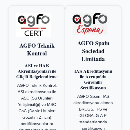
AGFO Spain
AGFO Teknik
Sociedad
Kontrol
Limitada
ASI ve HAK
Akreditasyonları ile
IAS Akreditasyonu
Güçlü Belgelendirme
ile Avrupa’da
Güvenilir
AGFO Teknik Kontrol,
Sertifikasyon
ASI akreditasyonu ile
AGFO Spain, IAS
ASC (Su Ürünleri
akreditasyonu altında
Yetiştiriciliği) ve MSC
BRCGS, IFS ve
CoC (Deniz Ürünleri
GLOBALG.A.P.
Gözetim Zinciri)
standartlarında
sertifikasyonlarını
sertifikasyon
yürütmektedir. Ayrıca