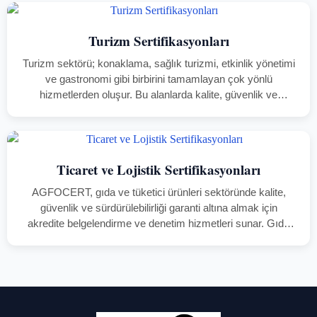
sürdürülebilir büyümesini destekler. Her biri belirli bir
yönetim alanına odaklanan ISO…
Turizm Sertifikasyonları
Turizm sektörü; konaklama, sağlık turizmi, etkinlik yönetimi
ve gastronomi gibi birbirini tamamlayan çok yönlü
hizmetlerden oluşur. Bu alanlarda kalite, güvenlik ve
sürdürülebilirlik ilkelerinin korunması, yalnızca müşteri
memnuniyetini değil, aynı zamanda markanın uluslararası
itibarı ile çevresel ve…
Ticaret ve Lojistik Sertifikasyonları
AGFOCERT, gıda ve tüketici ürünleri sektöründe kalite,
güvenlik ve sürdürülebilirliği garanti altına almak için
akredite belgelendirme ve denetim hizmetleri sunar. Gıda
güvenliği yalnızca üretim aşamasıyla sınırlı değildir; ürünün
üreticiden son kullanıcıya kadar geçtiği her adım aynı…