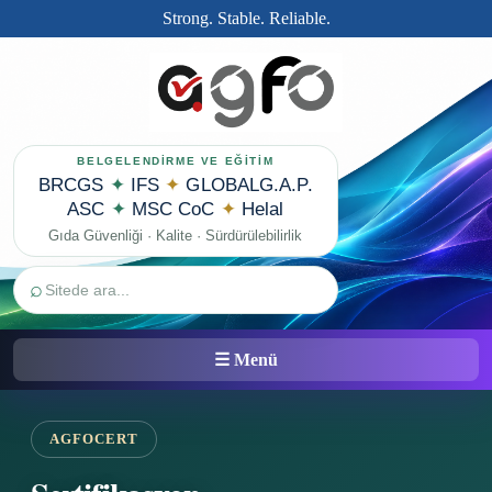
Strong. Stable. Reliable.
BELGELENDİRME VE EĞİTİM
BRCGS
✦
IFS
✦
GLOBALG.A.P.
ASC
✦
MSC CoC
✦
Helal
Gıda Güvenliği · Kalite · Sürdürülebilirlik
⌕
☰ Menü
AGFOCERT