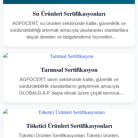
Su Ürünleri Sertifikasyonları
AGFOCERT, su ürünleri sektöründe kalite, güvenilirlik ve
sürdürülebilirliği artırmak amacıyla uluslararası standartlara
dayalı denetim ve belgelendirme hizmetleri
sunmaktadır. ASC Su Ürünleri Yetiştiriciliği, GLOBALG.A.P.
Su Ürünleri Yetiştiriciliği, GLOBALG.A.P. Yem,
GLOBALG.A.P. Gözetim Zinciri (CoC), ASC/MSC CoC ve
GRASP gibi programlar,…
Tarımsal Sertifikasyon
AGFOCERT, tarım sektöründe kalite, güvenlik ve
sürdürülebilirlik standartlarını geliştirmek amacıyla
GLOBALG.A.P. başta olmak üzere çeşitli tarımsal
sertifikasyon hizmetleri sunan bir kuruluştur. Hedefi,
üreticilerin güvenilirliklerini artırarak tüketiciye güvenli ve
izlenebilir ürünler sunmalarını sağlamaktır. GLOBALG.A.P.
Bitkisel Üretim Bu…
Tüketici Ürünleri Sertifikasyonları
Tüketici Ürünleri Sertifikasyonları Tüketici ürünleri,