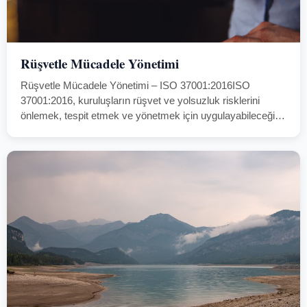
Rüşvetle Mücadele Yönetimi
Rüşvetle Mücadele Yönetimi – ISO 37001:2016ISO
37001:2016, kuruluşların rüşvet ve yolsuzluk risklerini
önlemek, tespit etmek ve yönetmek için uygulayabileceği
uluslararası bir Rüşvetle Mücadele Yönetim Sistemi
standardıdır.Bu sistem, etik, şeffaf ve hesap verebilir
yönetim kültürünün kurumsallaşmasını sağlar.AGFOCERT,
…