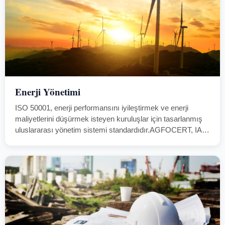
Enerji Yönetimi
ISO 50001, enerji performansını iyileştirmek ve enerji
maliyetlerini düşürmek isteyen kuruluşlar için tasarlanmış
uluslararası yönetim sistemi standardıdır.AGFOCERT, IAS
akreditasyonlu çözüm ortaklarıyla ISO 50001:2018
belgelendirme hizmeti sunar; enerji yönetiminde ölçme,
analiz ve sürekli iyileştirme süreçlerini belgelendirir.Sonuç:
Daha…