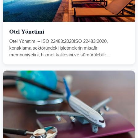
Otel Yönetimi
Otel Yönetimi – ISO 22483:2020ISO 22483:2020,
konaklama sektöründeki işletmelerin misafir
memnuniyetini, hizmet kalitesini ve sürdürülebilir
operasyonel yönetimini garanti altına almak için geliştirilmiş
uluslararası bir standarttır.Bu standart, otellerin ve
konaklama tesislerinin sunduğu hizmetleri tutarlılık,
güvenlik, temizlik, personel…