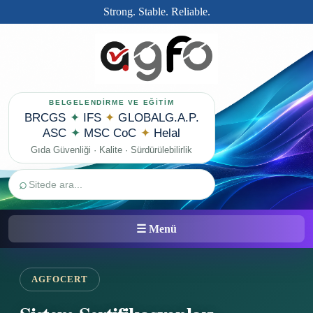
Strong. Stable. Reliable.
BELGELENDİRME VE EĞİTİM
BRCGS
✦
IFS
✦
GLOBALG.A.P.
ASC
✦
MSC CoC
✦
Helal
Gıda Güvenliği · Kalite · Sürdürülebilirlik
⌕
☰ Menü
AGFOCERT