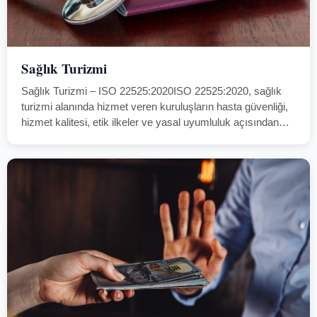
Sağlık Turizmi
Sağlık Turizmi – ISO 22525:2020ISO 22525:2020, sağlık
turizmi alanında hizmet veren kuruluşların hasta güvenliği,
hizmet kalitesi, etik ilkeler ve yasal uyumluluk açısından
uluslararası standartlara uygunluğunu belirleyen bir yönetim
sistemi standardıdır.Bu standart, sağlık turizmi
kuruluşlarının sunduğu hizmetlerde…