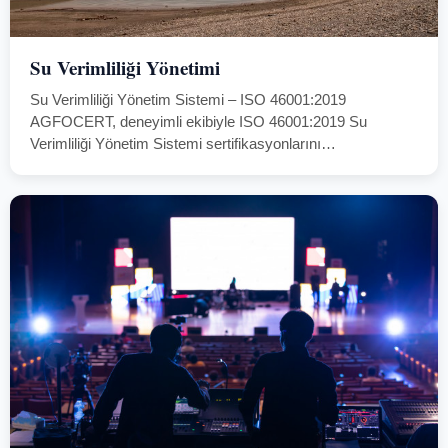
Su Verimliliği Yönetimi
Su Verimliliği Yönetim Sistemi – ISO 46001:2019
AGFOCERT, deneyimli ekibiyle ISO 46001:2019 Su
Verimliliği Yönetim Sistemi sertifikasyonlarını
gerçekleştirmektedir.Bu standart, suyun etkin ve
sürdürülebilir kullanımı için kuruluşlara rehberlik eden
uluslararası bir yönetim sistemi çerçevesi sunar. ISO
46001…