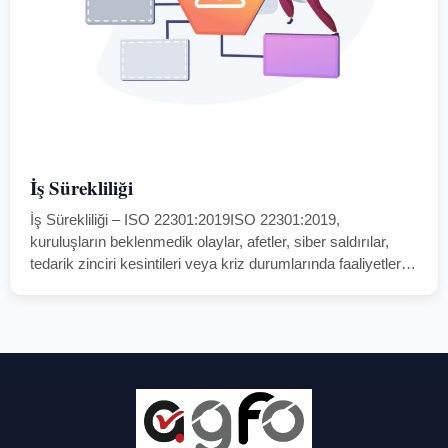
İş Sürekliliği
İş Sürekliliği – ISO 22301:2019ISO 22301:2019,
kuruluşların beklenmedik olaylar, afetler, siber saldırılar,
tedarik zinciri kesintileri veya kriz durumlarında faaliyetlerini
sürdürmesini sağlayan uluslararası İş Sürekliliği Yönetim
Sistemi (BCMS) standardıdır.AGFOCERT, IAS
akreditasyonlu çözüm ortaklarıyla birlikte ISO 22301:2019
belgelendirme…