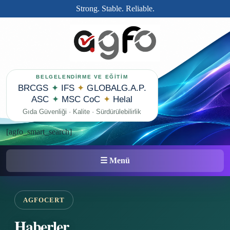
Strong. Stable. Reliable.
BELGELENDİRME VE EĞİTİM
BRCGS
✦
IFS
✦
GLOBALG.A.P.
ASC
✦
MSC CoC
✦
Helal
Gıda Güvenliği · Kalite · Sürdürülebilirlik
[agfo_smart_search]
☰ Menü
AGFOCERT
Haberler