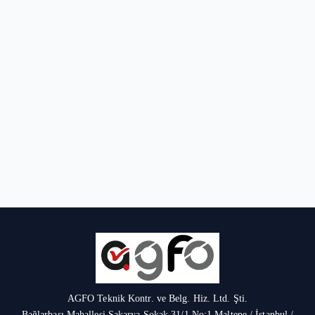
AGFO Teknik Kontr. ve Belg. Hiz. Ltd. Şti.
Bağlarbaşı Mahallesi Sakarya Sokak 31/1 No:1 Maltepe / İstanbul /