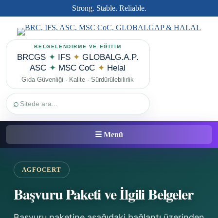
Strong. Stable. Reliable.
BELGELENDİRME VE EĞİTİM
BRCGS
✦
IFS
✦
GLOBALG.A.P.
ASC
✦
MSC CoC
✦
Helal
Gıda Güvenliği · Kalite · Sürdürülebilirlik
⌕
☰ Menü
AGFOCERT
Başvuru Paketi ve İlgili Belgeler
Başvuru paketine aşağıdaki bağlantı üzerinden