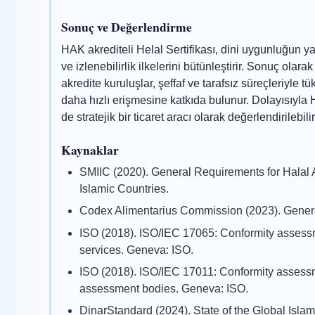
Sonuç ve Değerlendirme
HAK akrediteli Helal Sertifikası, dini uygunluğun yan
ve izlenebilirlik ilkelerini bütünleştirir. Sonuç ola
akredite kuruluşlar, şeffaf ve tarafsız süreçleriyle t
daha hızlı erişmesine katkıda bulunur. Dolayısıyla H
de stratejik bir ticaret aracı olarak değerlendirilebilir
Kaynaklar
SMIIC (2020). General Requirements for Halal Ac
Islamic Countries.
Codex Alimentarius Commission (2023). Gene
ISO (2018). ISO/IEC 17065: Conformity assessm
services. Geneva: ISO.
ISO (2018). ISO/IEC 17011: Conformity assessm
assessment bodies. Geneva: ISO.
DinarStandard (2024). State of the Global Is