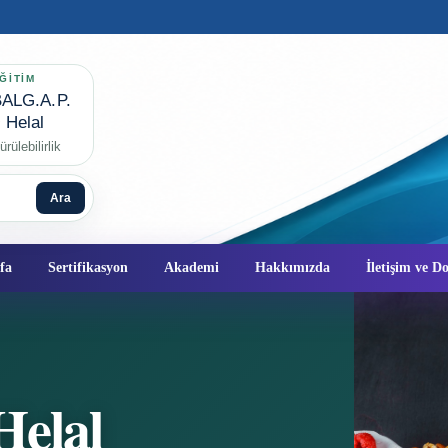
ĞİTİM
ALG.A.P.
✦
Helal
rülebilirlik
Ara
fa
Sertifikasyon
Akademi
Hakkımızda
İletişim ve 
Helal