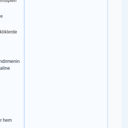
nsipleri
ve
kliklerde
lendirmenin
haline
er hem