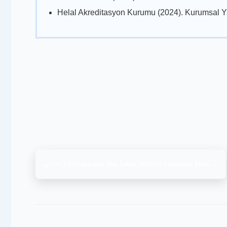
Helal Akreditasyon Kurumu (2024). Kurumsal Y
«
Vukochem Doo Šabac, BRCGS Consumer Products Issue 4 – Personal Care and Household with Higher Level, (04-05.08.2025)
ÖNCEKI