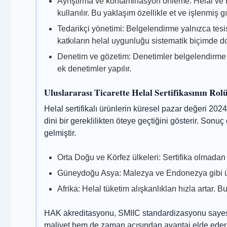
Ayrıştırma ve kontaminasyon önleme: Helal ve 
kullanılır. Bu yaklaşım özellikle et ve işlenmiş g
Tedarikçi yönetimi: Belgelendirme yalnızca tesis
katkıların helal uygunluğu sistematik biçimde do
Denetim ve gözetim: Denetimler belgelendirme ön
ek denetimler yapılır.
Uluslararası Ticarette Helal Sertifikasının Rol
Helal sertifikalı ürünlerin küresel pazar değeri 2024
dini bir gereklilikten öteye geçtiğini gösterir. Sonuç
gelmiştir.
Orta Doğu ve Körfez ülkeleri: Sertifika olmada
Güneydoğu Asya: Malezya ve Endonezya gibi ülke
Afrika: Helal tüketim alışkanlıkları hızla artar. 
HAK akreditasyonu, SMIIC standardizasyonu sayesinde
maliyet hem de zaman açısından avantaj elde eder