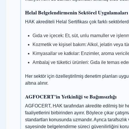
Helal Belgelendirmenin Sektörel Uygulamaları
HAK akrediteli Helal Sertifikası çok farklı sektörlerd
Gıda ve içecek: Et, süt, unlu mamuller ve işlenm
Kozmetik ve kişisel bakım: Alkol, jelatin veya tü
Kimyasallar ve katkılar: Enzimler, aroma vericil
Ambalaj ve tüketici ürünleri: Gıda ile temas ed
Her sektör için özelleştirilmiş denetim planları uyg
altına alınır.
AGFOCERT’in Yetkinliği ve Bağımsızlığı
AGFOCERT, HAK tarafından akredite edilmiş bir he
faaliyetlerini birbirinden ayırır. Böylece çıkar çatış
standartları konusunda uzmandır. Ayrıca tarafsızlık ve
sayesinde belgelendirme süreci güvenilirliğini korur