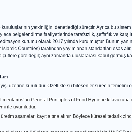
kuruluşlarının yetkinliğini denetlediği süreçtir. Ayrıca bu siste
e belgelendirme faaliyetlerinde tarafsızlık, şeffaflık ve karşılı
akreditasyon kurumu olarak 2017 yılında kurulmuştur. Bunun yanı
 Islamic Countries) tarafından yayımlanan standartları esas alır
 ölçütlere göre değil; aynı zamanda uluslararası kabul görmüş kal
ları
ışı üzerine kuruludur. Özellikle şu bileşenler sürecin temelini o
Alimentarius’un General Principles of Food Hygiene kılavuzuna 
mi ile uyumludur.
üretim aşamaları kayıt altına alınır. Böylece küresel tedarik zinc