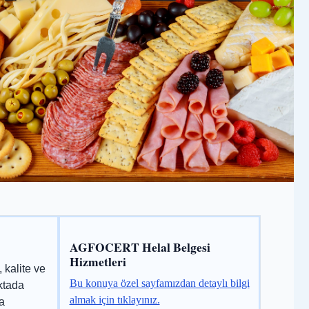
AGFOCERT Helal Belgesi
Hizmetleri
 kalite ve
Bu konuya özel sayfamızdan detaylı bilgi
oktada
almak için tıklayınız.
a