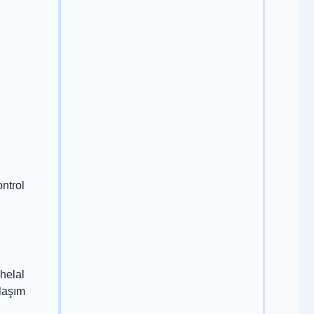
ontrol
 helal
klaşım