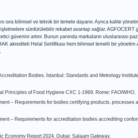
ı sıra bilimsel ve teknik bir temele dayanır. Ayrıca kalite yönetim
rak işletmelere sürdürülebilir rekabet avantajı sağlar. AGFOCERT g
üketici güvenini artırır. Bunun yanında markaların uluslararası paz
AK akrediteli Helal Sertifikası hem bilimsel temelli bir yönetim
.
creditation Bodies. İstanbul: Standards and Metrology Institute
ral Principles of Food Hygiene CXC 1-1969. Rome: FAO/WHO.
ent – Requirements for bodies certifying products, processes 
ent – Requirements for accreditation bodies accrediting confor
lamic Economy Report 2024. Dubai: Salaam Gateway.