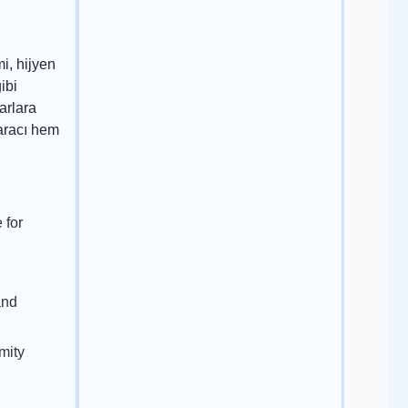
i, hijyen
ibi
arlara
 aracı hem
 for
and
mity