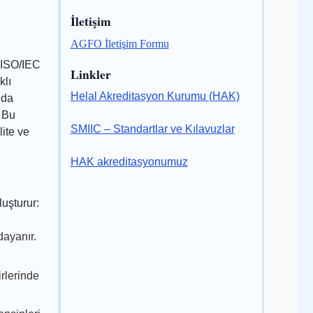
İletişim
AGFO İletişim Formu
m ISO/IEC
Linkler
klı
Helal Akreditasyon Kurumu (HAK)
nda
. Bu
SMIIC – Standartlar ve Kılavuzlar
ite ve
HAK akreditasyonumuz
luşturur:
dayanır.
irlerinde