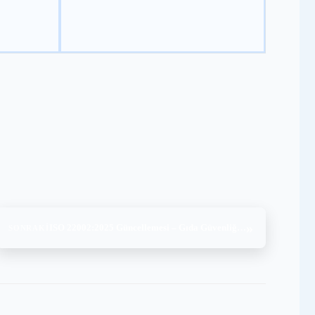
»
ISO 22002:2025 Güncellemesi – Gıda Güvenliğinde Yeni Dönem
SONRAKI