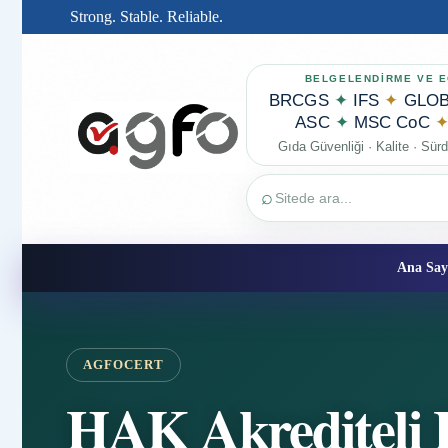
Strong. Stable. Reliable.
BELGELENDİRME VE E
BRCGS
✦
IFS
✦
GLOB
ASC
✦
MSC CoC
Gıda Güvenliği · Kalite · Sürdü
⌕
Ana Say
AGFOCERT
HAK Akrediteli 