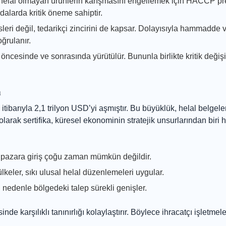
helal olmayan ürünlerin karışmasını engellemek için HACCP pre
ıdalarda kritik öneme sahiptir.
leri değil, tedarikçi zincirini de kapsar. Dolayısıyla hammadde 
ğrulanır.
cesinde ve sonrasında yürütülür. Bununla birlikte kritik değişi
ü
 itibarıyla 2,1 trilyon USD’yi aşmıştır. Bu büyüklük, helal belge
 olarak sertifika, küresel ekonominin stratejik unsurlarından biri 
n pazara giriş çoğu zaman mümkün değildir.
ler, sıkı ulusal helal düzenlemeleri uygular.
Bu nedenle bölgedeki talep sürekli genişler.
 karşılıklı tanınırlığı kolaylaştırır. Böylece ihracatçı işletmel
.