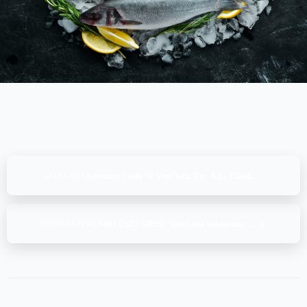
«
Agromey Gıda ve Yem San. Tic. A.Ş.- Elektrosan , ASC Seabass, Seabream and Meagre v1.1 ( 08-09.09.2025)
ÖNCEKI
»
ISO 9001:2025 (2026) ’nın Gıda Sektörüne Etkileri: Gıda Güvenliği ile Gıda İsrafı Arasında Denge
SONRAKI