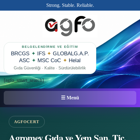
İçeriğe
Strong. Stable. Reliable.
geç
BELGELENDİRME VE EĞİTİM
BRCGS
✦
IFS
✦
GLOBALG.A.P.
ASC
✦
MSC CoC
✦
Helal
Gıda Güvenliği · Kalite · Sürdürülebilirlik
[agfo_smart_search]
☰ Menü
AGFOCERT
Agromey Gıda ve Yem San. Tic.