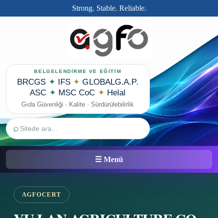
Strong. Stable. Reliable.
BELGELENDİRME VE EĞİTİM
BRCGS
✦
IFS
✦
GLOBALG.A.P.
ASC
✦
MSC CoC
✦
Helal
Gıda Güvenliği · Kalite · Sürdürülebilirlik
⌕
☰ Menü
AGFOCERT