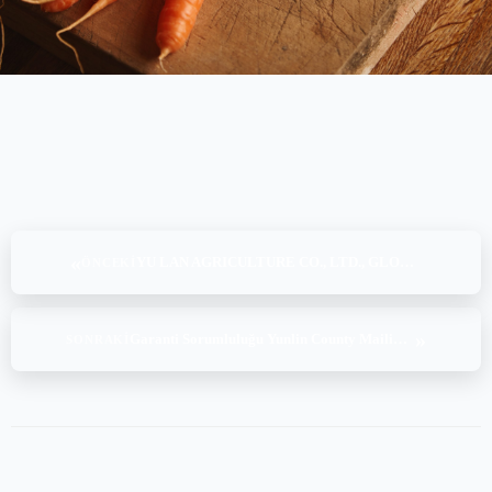
«
YU LAN AGRICULTURE CO., LTD., GLOBALG.A.P. IFA v5.4-1 GFS FV (03-04.12.2022)
ÖNCEKI
»
Garanti Sorumluluğu Yunlin County Mailiao Meyve ve Sebze Üretim Kooperatifi, Global G.A.P. PLUS Add-on 1.1, GLOBALG.A.P. IFA v5.2 Crop Base – Meyve ve Sebzeler, GRASP v1.3-1-i Ed1.2 (09-10-11-12.12.2022)
SONRAKI