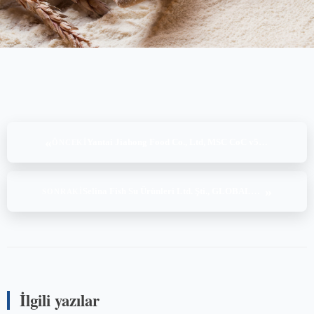
«
Yantai Jiahong Food Co., Ltd, MSC CoC v5.1, (11-12.12.2023)
ÖNCEKI
»
Selina Fish Su Ürünleri Ltd. Şti., GLOBALG.A.P.IFA v6.0-GFS AQ + GRASP v1.3-1-i Ed1.2, (18-19-20-21.12.2023)
SONRAKI
İlgili yazılar