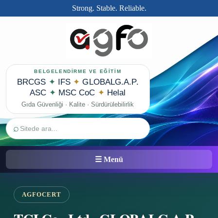
Strong. Stable. Reliable.
BELGELENDİRME VE EĞİTİM
BRCGS
✦
IFS
✦
GLOBALG.A.P.
ASC
✦
MSC CoC
✦
Helal
Gıda Güvenliği · Kalite · Sürdürülebilirlik
⌕
☰ Menü
AGFOCERT