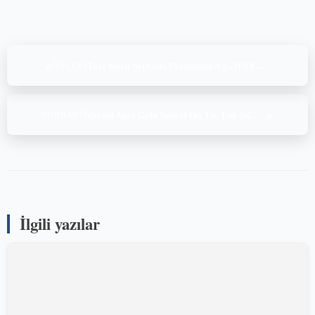
«
Taze Kuru Net Gıda Pazarlama A.Ş., IFS Food v.7 Audit (17-18.02.2022)
ÖNCEKI
»
Seyrani Agro Gıda Sanayi Dış Tic. Ltd. Şti. ,BRC Global Standard for Food Safety Issue 8 Audit (18-19.02.2022)
SONRAKI
İlgili yazılar