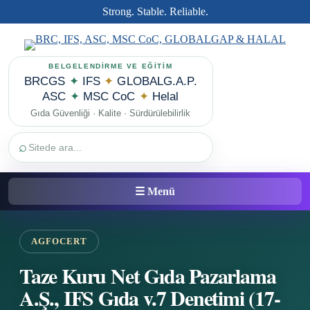
Strong. Stable. Reliable.
BELGELENDİRME VE EĞİTİM
BRCGS
✦
IFS
✦
GLOBALG.A.P.
ASC
✦
MSC CoC
✦
Helal
Gıda Güvenliği · Kalite · Sürdürülebilirlik
⌕
☰ Menü
AGFOCERT
Taze Kuru Net Gıda Pazarlama
A.Ş., IFS Gıda v.7 Denetimi (17-