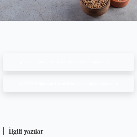
«
Sanya Dongxu Industrial Development Co.,Ltd, MSC CoC v5.1 (16-17.08.2023)
ÖNCEKI
»
Bakkalım Tarım Orman ve Gıda Ürünleri Madencilik Tekstil Hayvancılık San. ve Tic. Ltd. Şti., BRCGS FS Issue 9 (16-17.08.2023)
SONRAKI
İlgili yazılar