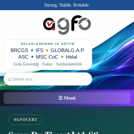
Strong. Stable. Reliable.
BELGELENDİRME VE EĞİTİM
BRCGS
✦
IFS
✦
GLOBALG.A.P.
ASC
✦
MSC CoC
✦
Helal
Gıda Güvenliği · Kalite · Sürdürülebilirlik
⌕
☰ Menü
AGFOCERT