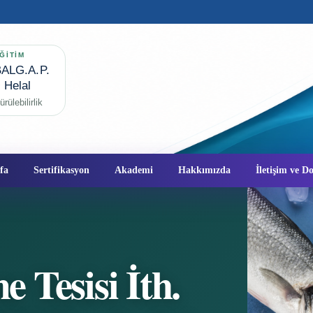
ĞİTİM
ALG.A.P.
✦
Helal
rülebilirlik
fa
Sertifikasyon
Akademi
Hakkımızda
İletişim ve 
e Tesisi İth.