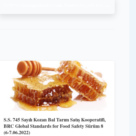
»
Abalıoğlu Balık Ve Gıda Ürünleri A.Ş., ASC Freshwater Trout v1.2, (25-26.12.2023)
SONRAKI
S.S. 745 Sayılı Kozan Bal Tarım Satış Kooperatifi,
BRC Global Standards for Food Safety Sürüm 8
(6-7.06.2022)