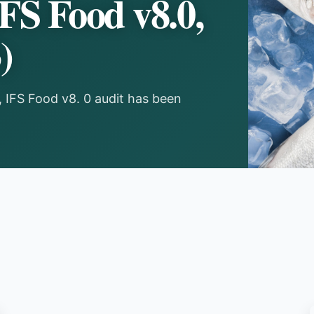
 IFS Food v8.0,
)
Ş. , IFS Food v8. 0 audit has been