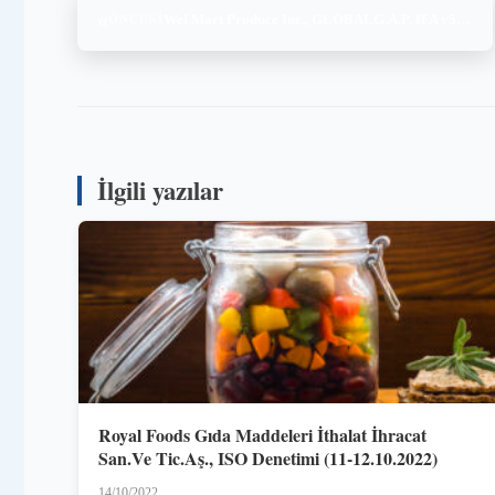
«
Wei Mart Produce Inc., GLOBALG.A.P. IFA v5.2 CB – FV, (22-23.12.2023)
ÖNCEKI
İlgili yazılar
Royal Foods Gıda Maddeleri İthalat İhracat
San.Ve Tic.Aş., ISO Denetimi (11-12.10.2022)
14/10/2022