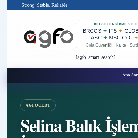
Strong. Stable. Reliable.
BELGELENDİRME VE E
BRCGS
✦
IFS
✦
GLOB
ASC
✦
MSC CoC
Gıda Güvenliği · Kalite · Sürdü
[agfo_smart_search]
Ana Say
AGFOCERT
Selina Balık İşlem