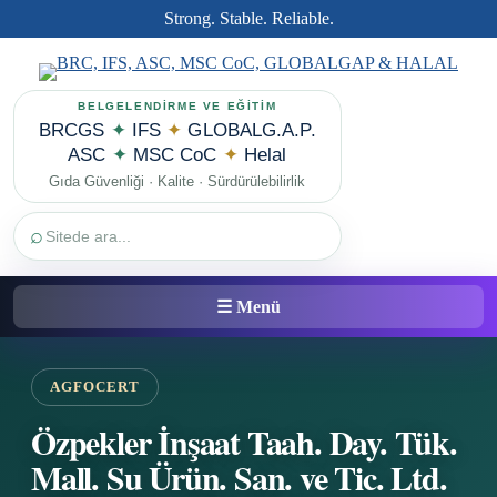
Strong. Stable. Reliable.
BELGELENDİRME VE EĞİTİM
BRCGS
✦
IFS
✦
GLOBALG.A.P.
ASC
✦
MSC CoC
✦
Helal
Gıda Güvenliği · Kalite · Sürdürülebilirlik
⌕
☰ Menü
AGFOCERT
Özpekler İnşaat Taah. Day. Tük.
Mall. Su Ürün. San. ve Tic. Ltd.