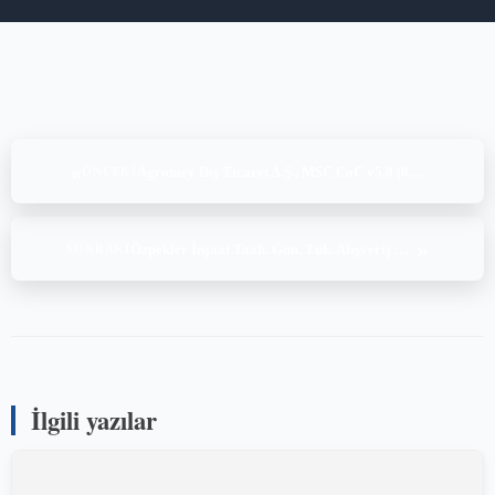
«
Agromey Dış Ticaret A.Ş., MSC CoC v5.0 (02.08.2022)
ÖNCEKI
»
Özpekler İnşaat Taah. Gün. Tük. Alışveriş merkezi. Su Ürün. San. ve Tic. Ltd. Şti ASC Denetimi (05-06-07-08.09.2022)
SONRAKI
İlgili yazılar