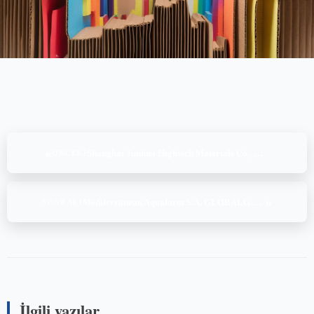
«
Shanghaı Junhua Hıghtech Materıals Co., Ltd., BRCGS Consumer Products Issue 4 – Personal Care and Household with Foundation Level, (17.12.2025)
ÖNCEKI
»
Mediterranean Aquafarm S.A, GLOBALG.A.P. IFA Aquaculture v6.0-GFS GLOBALG.A.P. GRASP v2.0, (22-23-24-25.12.2025)
SONRAKI
İlgili yazılar