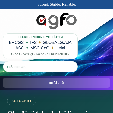
Strong. Stable. Reliable.
BELGELENDİRME VE EĞİTİM
BRCGS
✦
IFS
✦
GLOBALG.A.P.
ASC
✦
MSC CoC
✦
Helal
Gıda Güvenliği · Kalite · Sürdürülebilirlik
⌕
☰ Menü
AGFOCERT