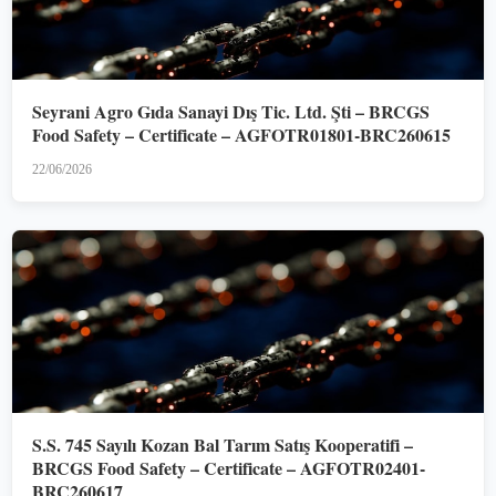
Seyrani Agro Gıda Sanayi Dış Tic. Ltd. Şti – BRCGS
Food Safety – Certificate – AGFOTR01801-BRC260615
22/06/2026
S.S. 745 Sayılı Kozan Bal Tarım Satış Kooperatifi –
BRCGS Food Safety – Certificate – AGFOTR02401-
BRC260617