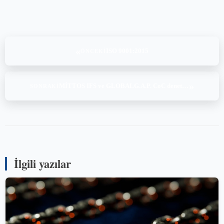
«
ISO 9001:2015
ÖNCEKI
»
MİTTOS IFS ve GLOBALG.A.P. CoC denetimi
SONRAKI
İlgili yazılar