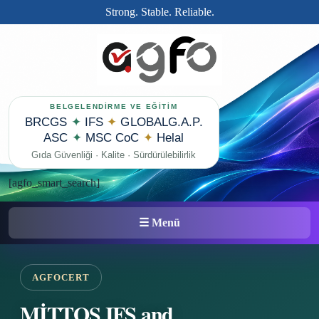
İçeriğe
Strong. Stable. Reliable.
geç
BELGELENDİRME VE EĞİTİM
BRCGS
✦
IFS
✦
GLOBALG.A.P.
ASC
✦
MSC CoC
✦
Helal
Gıda Güvenliği · Kalite · Sürdürülebilirlik
[agfo_smart_search]
☰ Menü
AGFOCERT
MİTTOS IFS and