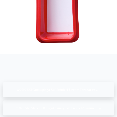
«
Gümüşdoğa Su Ürünleri Üretim İhracat ve İthalat A.Ş. – Keban (Baraj, Ballıca, Geyiktaşı), ASC Alabalık (01-02-03.04.2022)
ÖNCEKI
»
Mercan Kauçuk Sanayi Ve Ticaret Anonim Şirketi, ISO 50001 Denetimi 15-16.02.2022
SONRAKI