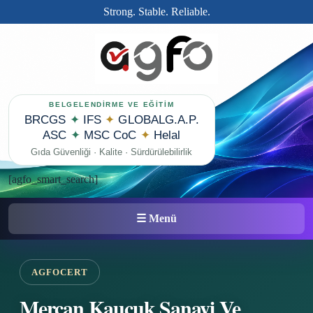
Strong. Stable. Reliable.
BELGELENDİRME VE EĞİTİM
BRCGS
✦
IFS
✦
GLOBALG.A.P.
ASC
✦
MSC CoC
✦
Helal
Gıda Güvenliği · Kalite · Sürdürülebilirlik
[agfo_smart_search]
☰ Menü
AGFOCERT
Mercan Kauçuk Sanayi Ve