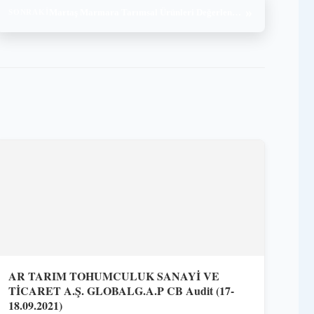
»
Martaş Marmara Tarımsal Ürünleri Değerlendirme A.Ş. ISO Denetimi (6-7.06.2022)
SONRAKI
AR TARIM TOHUMCULUK SANAYİ VE
TİCARET A.Ş. GLOBALG.A.P CB Audit (17-
18.09.2021)