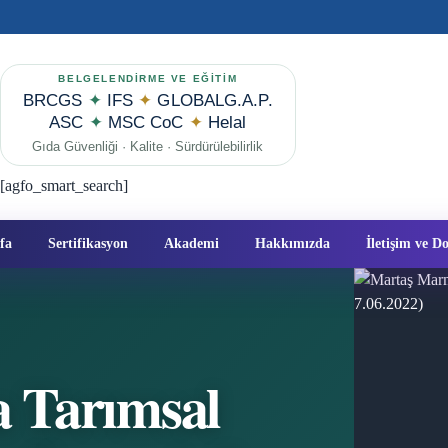
BELGELENDİRME VE EĞİTİM
BRCGS
✦
IFS
✦
GLOBALG.A.P.
ASC
✦
MSC CoC
✦
Helal
Gıda Güvenliği · Kalite · Sürdürülebilirlik
[agfo_smart_search]
fa
Sertifikasyon
Akademi
Hakkımızda
İletişim ve 
 Tarımsal