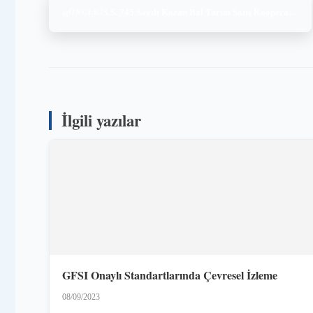
«
S.S. 745 Sayılı Kozan Bal Tarım Satış Kooperatifi, BRC Global Standards for Food Safety Sürüm 8 (6-7.06.2022)
ÖNCEKI
İlgili yazılar
GFSI Onaylı Standartlarında Çevresel İzleme
08/09/2023