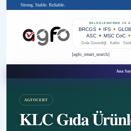
Strong. Stable. Reliable.
BELGELENDİRME VE E
BRCGS
✦
IFS
✦
GLOB
ASC
✦
MSC CoC
Gıda Güvenliği · Kalite · Sürdü
[agfo_smart_search]
Ana Say
AGFOCERT
KLC Gıda Ürünler