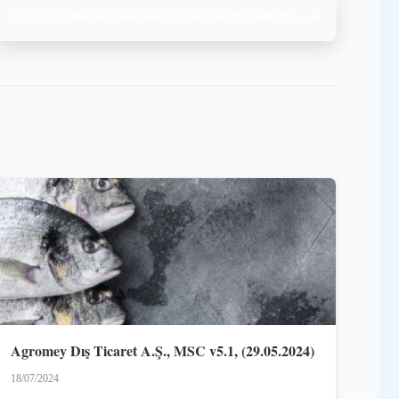
»
Okyaylar Gıda San. Tic Ltd. Sti. ISO Audit (01.10.2021)
SONRAKI
Agromey Dış Ticaret A.Ş., MSC v5.1, (29.05.2024)
18/07/2024