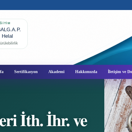
ĞİTİM
ALG.A.P.
✦
Helal
rülebilirlik
fa
Sertifikasyon
Akademi
Hakkımızda
İletişim ve 
i İth. İhr. ve