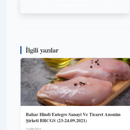
«
KLC Gıda Ürünleri İth. İhr. ve Tic. A.Ş. MSC CoC Audit (30.09.2021)
ÖNCEKI
İlgili yazılar
Bahar Hindi Entegre Sanayi Ve Ticaret Anonim
Şirketi BRCGS (23-24.09.2021)
25/09/2021