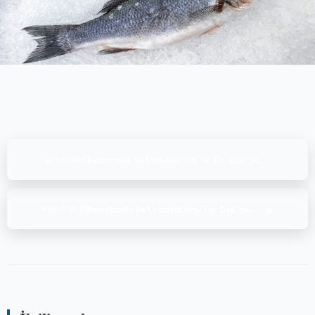
«
Kızılırmak Su Ürünleri San. ve Tic. Ltd. Şti., GLOBALG.A.P Aquaculture Audit (01-02.03.2022)
ÖNCEKI
»
Mavi Damla Su Ürünleri San. Tic. Ltd. Şti. GLOBALG.A.P Aquaculture Audit (03-04.03.2022)
SONRAKI