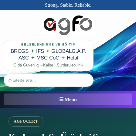
Strong. Stable. Reliable.
BELGELENDİRME VE EĞİTİM
BRCGS
✦
IFS
✦
GLOBALG.A.P.
ASC
✦
MSC CoC
✦
Helal
Gıda Güvenliği · Kalite · Sürdürülebilirlik
⌕
☰ Menü
AGFOCERT