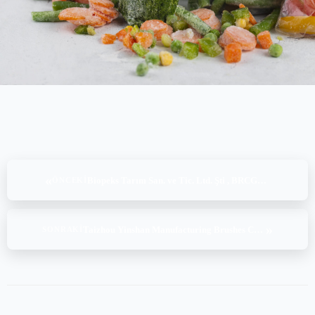
«
Biopeks Tarım San. ve Tic. Ltd. Şti , BRCGS Packaging Materials Issue 7 (03-04.02.2026)
ÖNCEKI
»
Taizhou Yinshan Manufacturing Brushes Co.Ltd , BRC Global Standard for Consumer Products Issue 4 Personal Care and Household (04-05.02.2026)
SONRAKI