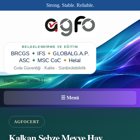
Strong. Stable. Reliable.
BELGELENDİRME VE EĞİTİM
BRCGS
✦
IFS
✦
GLOBALG.A.P.
ASC
✦
MSC CoC
✦
Helal
Gıda Güvenliği · Kalite · Sürdürülebilirlik
[agfo_smart_search]
☰ Menü
AGFOCERT
Kalkan Sebze Meyve Hay.