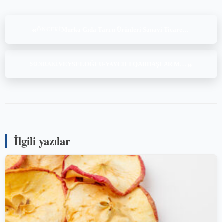
«
Murka Gıda Tarım Ürünleri Sanayi Ticaret Ltd. Şti. BRCGS Gıda Güvenliği Sürüm 8 Denetimi (24-25.12.2021)
ÖNCEKI
»
VEYSELOĞLU-YAYCILI QARDAŞLAR MMC «ULDUZ» Fabriki – BRCGS Food Safety Issue 8 Audit (26-27-28-29.01.2022)
SONRAKI
İlgili yazılar