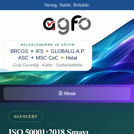
Strong. Stable. Reliable.
BELGELENDİRME VE EĞİTİM
BRCGS
✦
IFS
✦
GLOBALG.A.P.
ASC
✦
MSC CoC
✦
Helal
Gıda Güvenliği · Kalite · Sürdürülebilirlik
[agfo_smart_search]
☰ Menü
AGFOCERT
ISO 50001:2018 Sınavı