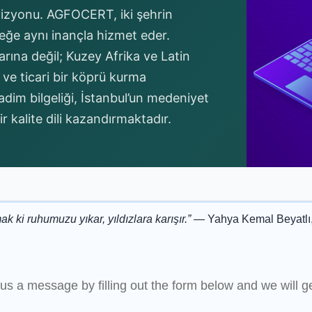
vizyonu. AGFOCERT, iki şehrin
eceğe aynı inançla hizmet eder.
rına değil; Kuzey Afrika ve Latin
ve ticari bir köprü kurma
dim bilgeliği, İstanbul’un medeniyet
 kalite dili kazandırmaktadır.
k ki ruhumuzu yıkar, yıldızlara karışır.”
— Yahya Kemal Beyatlı, 
s a message by filling out the form below and we will ge