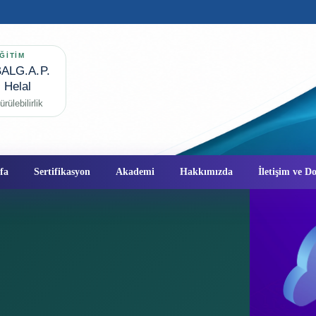
ĞİTİM
ALG.A.P.
✦
Helal
rülebilirlik
fa
Sertifikasyon
Akademi
Hakkımızda
İletişim ve 