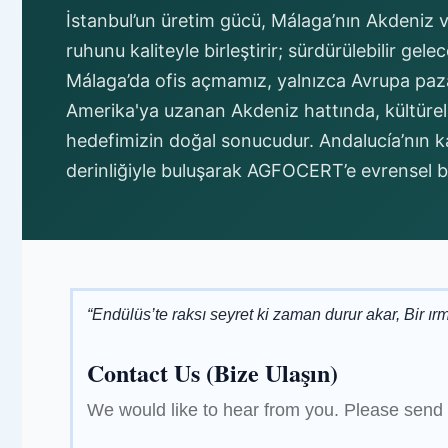
İstanbul’un üretim gücü, Málaga’nın Akdeniz 
ruhunu kaliteyle birleştirir; sürdürülebilir gel
Málaga’da ofis açmamız, yalnızca Avrupa paza
Amerika'ya uzanan Akdeniz hattında, kültürel 
hedefimizin doğal sonucudur. Andalucía’nın ka
derinliğiyle buluşarak AGFOCERT’e evrensel bir
“Endülüs’te raksı seyret ki zaman durur akar, Bir ırma
Contact
Contact Us (Bize Ulaşın)
Us
We would like to hear from you. Please send u
(Bize