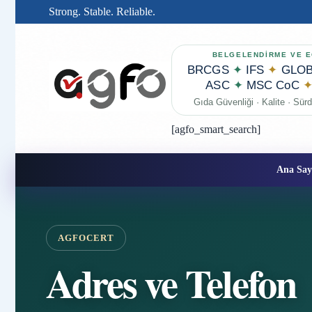
Strong. Stable. Reliable.
BELGELENDİRME VE E
BRCGS
✦
IFS
✦
GLOB
ASC
✦
MSC CoC
Gıda Güvenliği · Kalite · Sürdü
[agfo_smart_search]
Ana Say
AGFOCERT
Adres ve Telefon