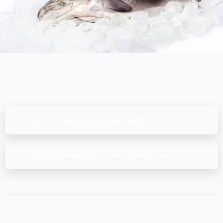
«
Huizhou KingSponge Industry Co.,Ltd, BRCGS Consumer Products Issue 4 (30.12.2023)
ÖNCEKI
»
Gümüşdoğa Su Ürünleri Üretim İhracat ve İthalat A.Ş. (Yanıklar), ASC Trout v1.2, (17-18.01.2024)
SONRAKI