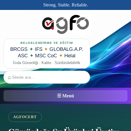
Strong. Stable. Reliable.
BELGELENDİRME VE EĞİTİM
BRCGS
✦
IFS
✦
GLOBALG.A.P.
ASC
✦
MSC CoC
✦
Helal
Gıda Güvenliği · Kalite · Sürdürülebilirlik
⌕
☰ Menü
AGFOCERT