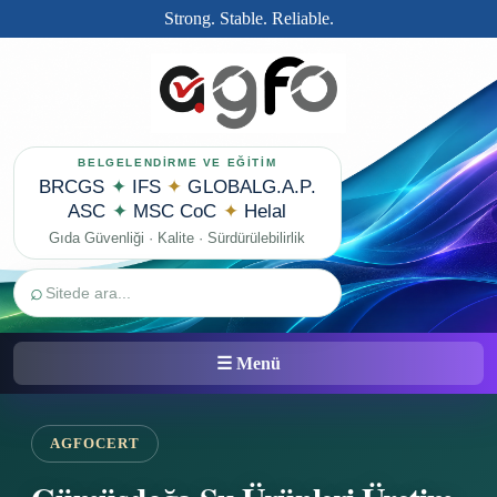
Strong. Stable. Reliable.
BELGELENDİRME VE EĞİTİM
BRCGS
✦
IFS
✦
GLOBALG.A.P.
ASC
✦
MSC CoC
✦
Helal
Gıda Güvenliği · Kalite · Sürdürülebilirlik
⌕
☰ Menü
AGFOCERT