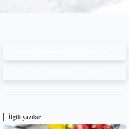
«
Özpekler İnşaat Taah. Day. Tük. Mall. Su Ürün. San. ve Tic. Ltd. Şti, ASC Freshwater Trout Standard v1.2, (27-28.05 & 03-04-05-06-07.06.2024)
ÖNCEKI
»
Tar-Taş Gıda Tarım ve Hayvansal Ürünler Sanayi Ticaret A.Ş., BRC Global Standard for Food Safety Issue 9, (20-21-22.05.2024)
SONRAKI
İlgili yazılar