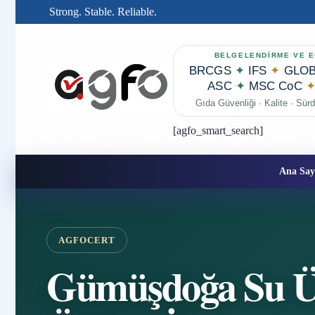
Strong. Stable. Reliable.
BELGELENDİRME VE E
BRCGS
✦
IFS
✦
GLOB
ASC
✦
MSC CoC
Gıda Güvenliği · Kalite · Sürdü
[agfo_smart_search]
Ana Say
AGFOCERT
Gümüşdoğa Su Ü