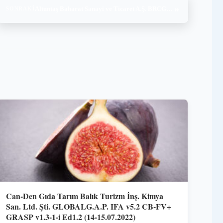
»
Altuntaş Baharat Sanayi ve Ticaret A.Ş. BRCGS Audit (19-20.10.2021)
SONRAKI
Can-Den Gıda Tarım Balık Turizm İnş. Kimya
San. Ltd. Şti. GLOBALG.A.P. IFA v5.2 CB-FV+
GRASP v1.3-1-i Ed1.2 (14-15.07.2022)