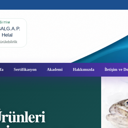
ĞİTİM
ALG.A.P.
✦
Helal
rülebilirlik
fa
Sertifikasyon
Akademi
Hakkımızda
İletişim ve 
rünleri