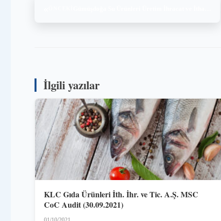
«
Gümüşdoğa Su Ürünleri Üretim İhracat ve İthalat A.Ş. IFS Audit (19-20.10.2021)
ÖNCEKI
İlgili yazılar
KLC Gıda Ürünleri İth. İhr. ve Tic. A.Ş. MSC
CoC Audit (30.09.2021)
01/10/2021