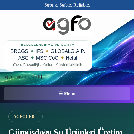
Strong. Stable. Reliable.
BELGELENDİRME VE EĞİTİM
BRCGS
✦
IFS
✦
GLOBALG.A.P.
ASC
✦
MSC CoC
✦
Helal
Gıda Güvenliği · Kalite · Sürdürülebilirlik
[agfo_smart_search]
☰ Menü
AGFOCERT
Gümüşdoğa Su Ürünleri Üretim