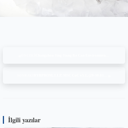
«
Changzhou Jing Jiang Ke Can Environmental Protection Co.,Ltd., BRC Global Standard for Consumer Products Issue 4- General Merchandise –Higher Level, (21-22.03.2025)
ÖNCEKI
»
RYBPROM, LLP, MSC CoC v5.1, (29-30.03.2025)
SONRAKI
İlgili yazılar