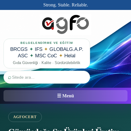
Strong. Stable. Reliable.
BELGELENDİRME VE EĞİTİM
BRCGS
✦
IFS
✦
GLOBALG.A.P.
ASC
✦
MSC CoC
✦
Helal
Gıda Güvenliği · Kalite · Sürdürülebilirlik
⌕
☰ Menü
AGFOCERT