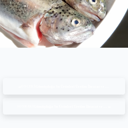
«
Gümüşdoğa Su Ürünleri Üretim İhracat ve İthalat A.Ş. – Ballıca, ASC Freshwater Trout v1.2, (14-15.05.2025)
ÖNCEKI
»
Gümüşdoğa Su Ürünleri Üretim İhracat ve İthalat A.Ş. – Geyiktaşı, ASC Freshwater Trout v1.2 , (18.05.2025)
SONRAKI