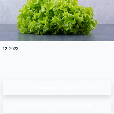
12. 2023.
«
Yiu Fai Packing Limited, BRCGS Consumer Products Issue 4 – Personal Care and Household (Higher Level), (26-27.12.2023)
ÖNCEKI
»
Keyhan Mazrae Adak, GLOBALG.A.P. IFA v5.2 Crop Bose – Fruit and Vegetables, (29-30.12.2023)
SONRAKI