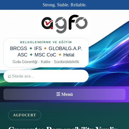
Strong. Stable. Reliable.
BELGELENDİRME VE EĞİTİM
BRCGS
✦
IFS
✦
GLOBALG.A.P.
ASC
✦
MSC CoC
✦
Helal
Gıda Güvenliği · Kalite · Sürdürülebilirlik
⌕
☰ Menü
AGFOCERT