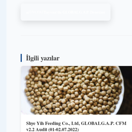
«
Tayvan’da GLOBALG.A.P. Denetimi
ÖNCEKI
İlgili yazılar
Shye Yih Feeding Co., Ltd, GLOBALG.A.P. CFM
v2.2 Audit (01-02.07.2022)