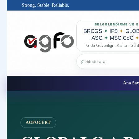
Strong. Stable. Reliable.
BELGELENDİRME VE E
BRCGS
✦
IFS
✦
GLOB
ASC
✦
MSC CoC
Gıda Güvenliği · Kalite · Sürdü
⌕
Ana Say
AGFOCERT