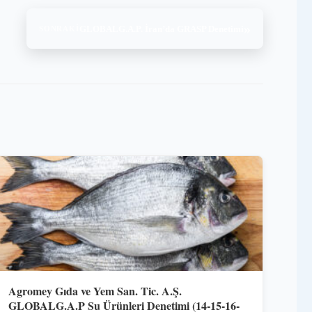
»
GLOBALG.A.P. İran’da GRASP Denetimi
SONRAKI
Agromey Gıda ve Yem San. Tic. A.Ş.
GLOBALG.A.P Su Ürünleri Denetimi (14-15-16-