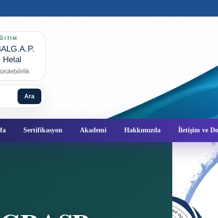
ĞİTİM
ALG.A.P.
✦
Helal
rülebilirlik
Ara
fa
Sertifikasyon
Akademi
Hakkımızda
İletişim ve 