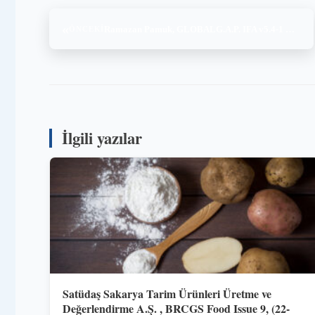
«
Ramazan Pamuk, GLOBALG.A.P. IFA v5.4-1 GFS CB – FV , GRASP v1.3-1-i Ed1.2, (29.05.2024)
ÖNCEKI
İlgili yazılar
Satüdaş Sakarya Tarim Ürünleri Üretme ve
Değerlendirme A.Ş. , BRCGS Food Issue 9, (22-