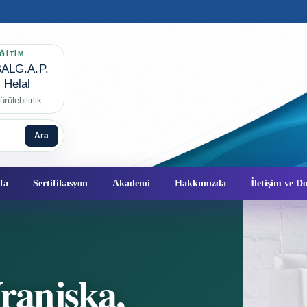
ĞİTİM
ALG.A.P.
✦
Helal
rülebilirlik
Ara
fa
Sertifikasyon
Akademi
Hakkımızda
İletişim ve 
ranjska,