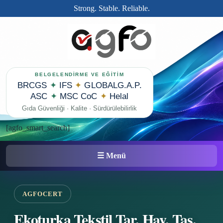
Strong. Stable. Reliable.
BELGELENDİRME VE EĞİTİM
BRCGS
✦
IFS
✦
GLOBALG.A.P.
ASC
✦
MSC CoC
✦
Helal
Gıda Güvenliği · Kalite · Sürdürülebilirlik
[agfo_smart_search]
☰ Menü
AGFOCERT
Ekoturka Tekstil Tar. Hay. Taş.