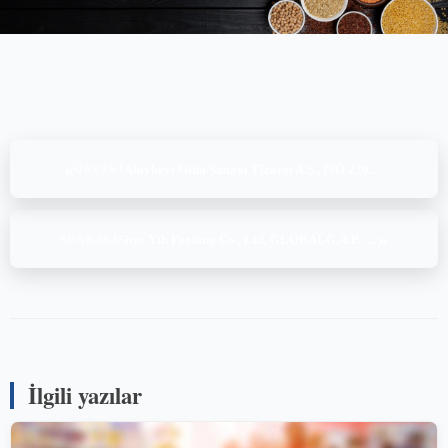
«
Alaybeyi Gida Sanayi Ticaret A.Ş., ISO 22000:2018 (17-18.06.2023)
ÖNCEKI
»
Shye Yih Feeding Co., Ltd, GLOBALG.A.P. CFM v2.2 (19-20-21.06.2023)
SONRAKI
İlgili yazılar