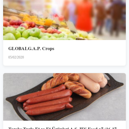
GLOBALG.A.P. Crops
05/02/2020
Tareks Tuzla Et ve Et Ürünleri A.Ş. IFS Food v7 (16-17-