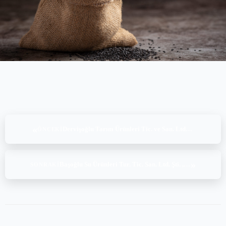
«
Dervişoğlu Tarım Ürünleri Tic. ve San. Ltd. Şti., BRC Global Standard for Food Safety Issue 8 Audit (21-22.02.2022)
ÖNCEKI
»
Başoğlu Su Ürünleri Tur. Tic. San. Ltd. Şti. ,Global G.A.P CoC Audit (22.02.2022)
SONRAKI