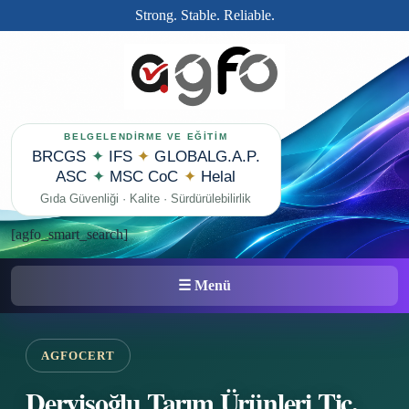
Strong. Stable. Reliable.
BELGELENDİRME VE EĞİTİM
BRCGS
✦
IFS
✦
GLOBALG.A.P.
ASC
✦
MSC CoC
✦
Helal
Gıda Güvenliği · Kalite · Sürdürülebilirlik
[agfo_smart_search]
☰ Menü
AGFOCERT
Dervişoğlu Tarım Ürünleri Tic.