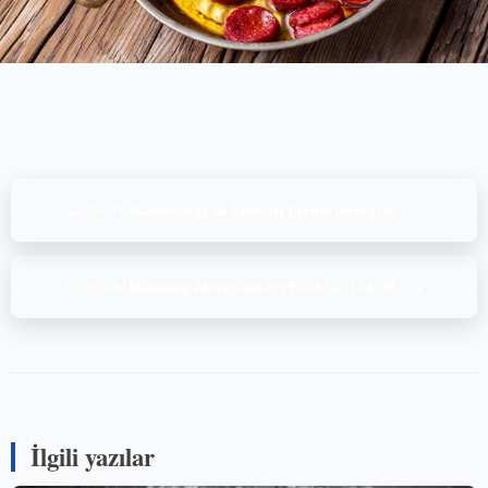
«
Gümüşdoğa Su Ürünleri Üretim İhracat ve İthalat A.Ş. – Sahilceylan, ASC Freshwater Trout v1.2 (24-25.11.2025)
ÖNCEKI
»
Shandong Zhengyuan Pet Food Co., Ltd., MSC COC standard v5.1, (23-24.10.2025)
SONRAKI
İlgili yazılar