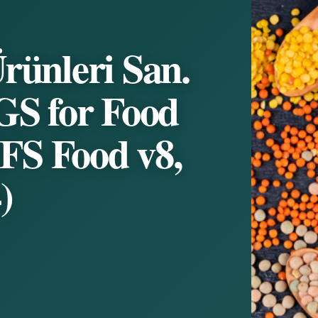
rünleri San.
GS for Food
IFS Food v8,
)