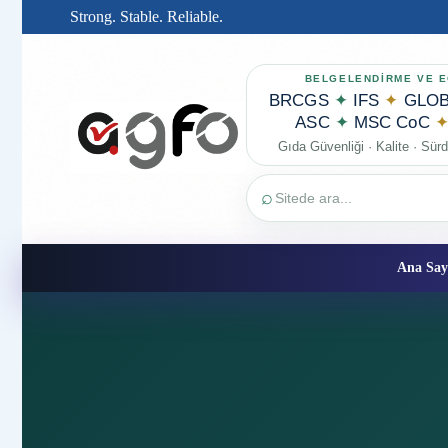
Strong. Stable. Reliable.
BELGELENDİRME VE E
BRCGS
✦
IFS
✦
GLOB
ASC
✦
MSC CoC
Gıda Güvenliği · Kalite · Sürdü
⌕
Ana Say