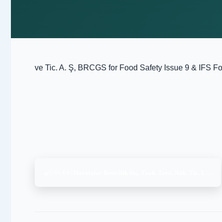
ve Tic. A. Ş, BRCGS for Food Safety Issue 9 & IFS F
«
Horatalar Besicilik İnş. Taah. Turz. Nak. Tic. Ltd. Şti., GLOBALG.A.P.IFA v5.4-1 GFS AQ + GRASP v1.3-1-i Ed1.2, (19-20.08.2024)
ÖNCEKI