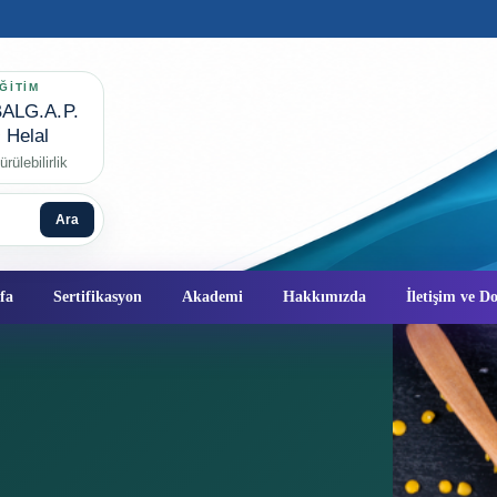
ĞİTİM
ALG.A.P.
✦
Helal
rülebilirlik
Ara
fa
Sertifikasyon
Akademi
Hakkımızda
İletişim ve 