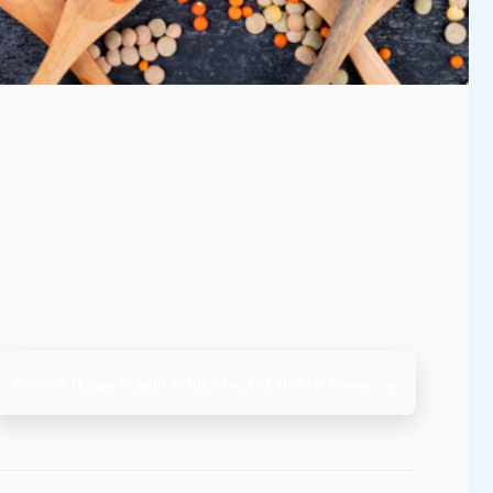
»
Linqu Jinkaili Textiles Co., Ltd, BRCGS Consumer Product Issue 4 General Merchandise, (21.08.2024)
SONRAKI