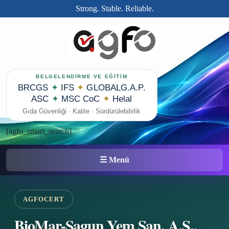
Strong. Stable. Reliable.
BELGELENDİRME VE EĞİTİM
BRCGS
✦
IFS
✦
GLOBALG.A.P.
ASC
✦
MSC CoC
✦
Helal
Gıda Güvenliği · Kalite · Sürdürülebilirlik
[agfo_smart_search]
☰ Menü
AGFOCERT
BioMar-Sagun Yem San. A.Ş.,