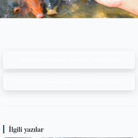
«
Martaş Marmara Tarımsal Ürünleri Değerlendirme A.Ş-MKP, BRCGS Food Safety Issue 9, (02-03-04-05.09.2024)
ÖNCEKI
»
Laks Export-Import D.O.O., GLOBALG.A.P.IFA v5.4-1GFS AQ + GRASP v1.3-1-i Ed1.2, (02-03-04-05-06.09.2024)
SONRAKI
İlgili yazılar