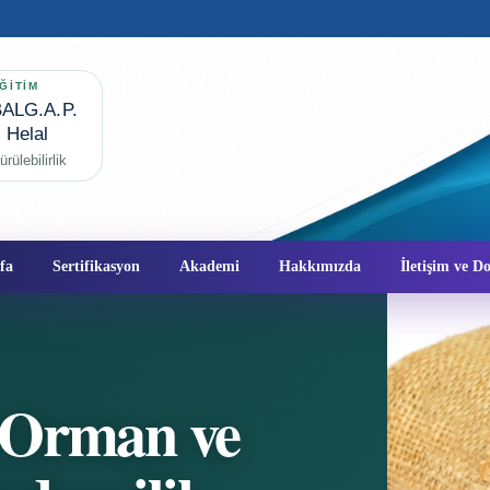
ĞİTİM
ALG.A.P.
✦
Helal
rülebilirlik
fa
Sertifikasyon
Akademi
Hakkımızda
İletişim ve 
 Orman ve