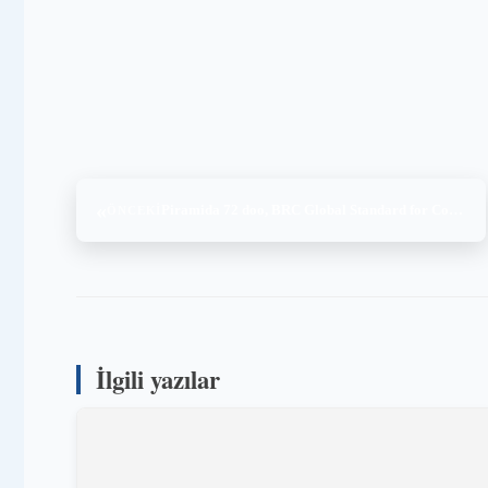
«
Piramida 72 doo, BRC Global Standard for Consumer Product Issue 4 Personal Care And Household, (28-29.10.2025)
ÖNCEKI
İlgili yazılar