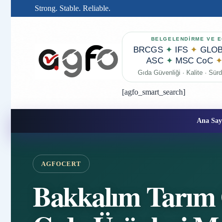
Strong. Stable. Reliable.
BELGELENDİRME VE E
BRCGS
✦
IFS
✦
GLOB
ASC
✦
MSC CoC
Gıda Güvenliği · Kalite · Sürdü
[agfo_smart_search]
Ana Say
AGFOCERT
Bakkalım Tarım