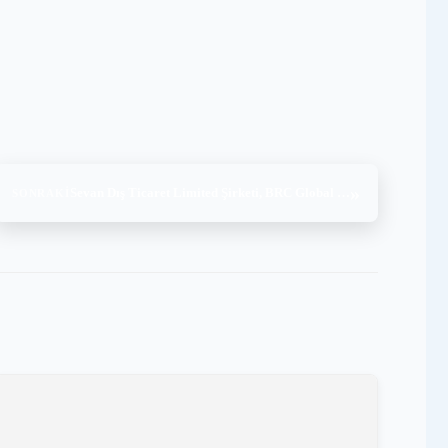
»
Sevan Dış Ticaret Limited Şirketi, BRC Global Standard for Food Safety Issue 9, (31.10-01.11.2025)
SONRAKI