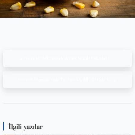
«
GÜMÜŞDOĞA SU ÜRÜNLERİ ÜRETİM İHR. VE İTH. A.Ş.-Sinop, ASC Denetim (7-8.03.2022)
ÖNCEKI
»
Armada Gıda Tic. San. A.Ş. BRCGS Gıda Sürüm 8 (14-15-16.04.2022)
SONRAKI
İlgili yazılar