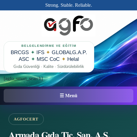
Strong. Stable. Reliable.
BELGELENDİRME VE EĞİTİM
BRCGS
✦
IFS
✦
GLOBALG.A.P.
ASC
✦
MSC CoC
✦
Helal
Gıda Güvenliği · Kalite · Sürdürülebilirlik
[agfo_smart_search]
☰ Menü
AGFOCERT
Armada Gıda Tic. San. A.Ş.