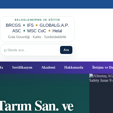
BELGELENDİRME VE EĞİTİM
BRCGS
✦
IFS
✦
GLOBALG.A.P.
ASC
✦
MSC CoC
✦
Helal
Gıda Güvenliği · Kalite · Sürdürülebilirlik
⌕
Ara
fa
Sertifikasyon
Akademi
Hakkımızda
İletişim ve 
arım San. ve