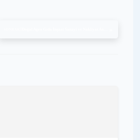
»
Doğal Agro Gıda İnşaat Sanayi ve Nakliyat Anonim Şirketi, BRC Global Standard for Food Safety Issue 9 (17-18.10.2025)
SONRAKI