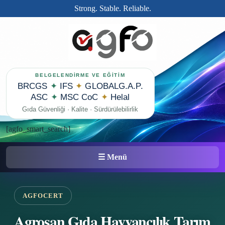
Strong. Stable. Reliable.
BELGELENDİRME VE EĞİTİM
BRCGS
✦
IFS
✦
GLOBALG.A.P.
ASC
✦
MSC CoC
✦
Helal
Gıda Güvenliği · Kalite · Sürdürülebilirlik
[agfo_smart_search]
☰ Menü
AGFOCERT
Agrosan Gıda Hayvancılık Tarım