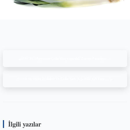
«
Agrosan Gıda Hayvancılık Tarım Fumigasyon Turizm San. ve Tic. Ltd. Şti. GLOBALG.A.P. CoC v6.0 Audit (07.01.2022)
ÖNCEKI
»
Bifa Bisküvi Ve Gida San. A.Ş. BRCGS Food Safety Issue 8 Audit (10-11-12-13-14.01.2022)
SONRAKI
İlgili yazılar