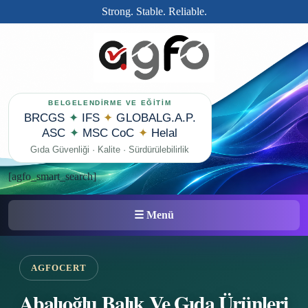
İçeriğe
Strong. Stable. Reliable.
geç
BELGELENDİRME VE EĞİTİM
BRCGS
✦
IFS
✦
GLOBALG.A.P.
ASC
✦
MSC CoC
✦
Helal
Gıda Güvenliği · Kalite · Sürdürülebilirlik
[agfo_smart_search]
☰ Menü
AGFOCERT
Abalıoğlu Balık Ve Gıda Ürünleri