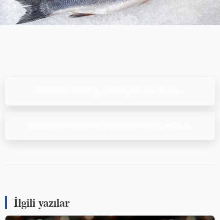
«
Dirik Gıda Hyv. Nak. İnş. Mlz. Tur. Mad. İth. İhr. San. Tic. Ltd. Şti., BRC Global Standart Acenteler ve Aracılar Sayı 3 Denetimi (04.04.2022)
ÖNCEKI
»
Abalıoğlu Balık Ve Gıda Ürünleri A.Ş. MSC CoC v5.0 Denetimi (08.04.2022)
SONRAKI
İlgili yazılar