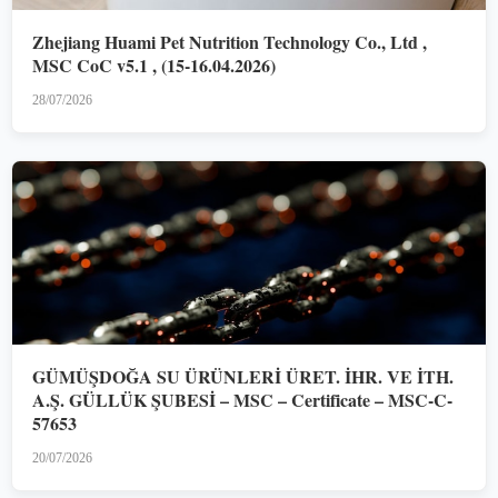
Zhejiang Huami Pet Nutrition Technology Co., Ltd ,
MSC CoC v5.1 , (15-16.04.2026)
28/07/2026
GÜMÜŞDOĞA SU ÜRÜNLERİ ÜRET. İHR. VE İTH.
A.Ş. GÜLLÜK ŞUBESİ – MSC – Certificate – MSC-C-
57653
20/07/2026