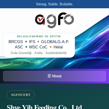
Strong. Stable. Reliable.
BELGELENDİRME VE EĞİTİM
BRCGS
✦
IFS
✦
GLOBALG.A.P.
ASC
✦
MSC CoC
✦
Helal
Gıda Güvenliği · Kalite · Sürdürülebilirlik
[agfo_smart_search]
☰ Menü
AGFOCERT
Shye Yih Feeding Co., Ltd,