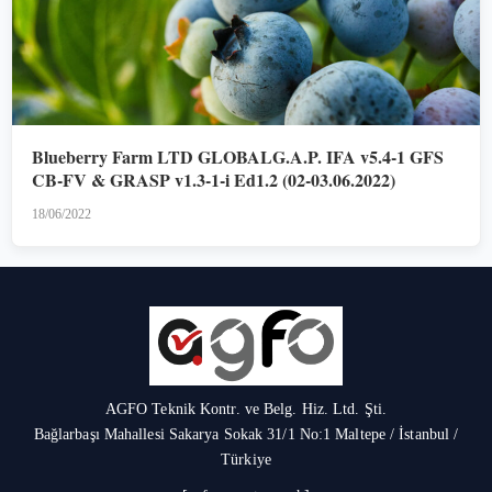
Blueberry Farm LTD GLOBALG.A.P. IFA v5.4-1 GFS
CB-FV & GRASP v1.3-1-i Ed1.2 (02-03.06.2022)
18/06/2022
AGFO Teknik Kontr. ve Belg. Hiz. Ltd. Şti.
Bağlarbaşı Mahallesi Sakarya Sokak 31/1 No:1 Maltepe / İstanbul /
Türkiye