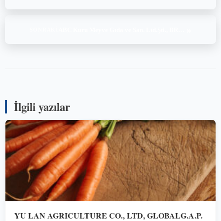
»
ABC Kuru Meyve Gıda ve San. Ltd.Şti., BRC Global Standard for Food Safety Issue 9, IFS Food v8,1(6-17-18.06.2025)
SONRAKI
İlgili yazılar
YU LAN AGRICULTURE CO., LTD, GLOBALG.A.P.