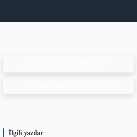
«
Konsev Gıda İht. Maddeleri İç ve Dış Tic.Ltd.Şti., OIC/SMIIC-1:2019 (18-19-20.09.2025)
ÖNCEKI
»
Yantai Jiahong Food Co., Ltd., Marine Stewardship Council (MSC) Chain of Custody (COC) standard v5.1 (28-29.09.2025)
SONRAKI
İlgili yazılar