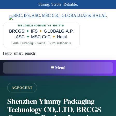
Strong. Stable. Reliable.
BELGELENDİRME VE EĞİTİM
BRCGS
✦
IFS
✦
GLOBALG.A.P.
ASC
✦
MSC CoC
✦
Helal
Gıda Güvenliği · Kalite · Sürdürülebilirlik
[agfo_smart_search]
☰ Menü
AGFOCERT
Shenzhen Yimmy Packaging
Technology CO,.LTD, BRCGS