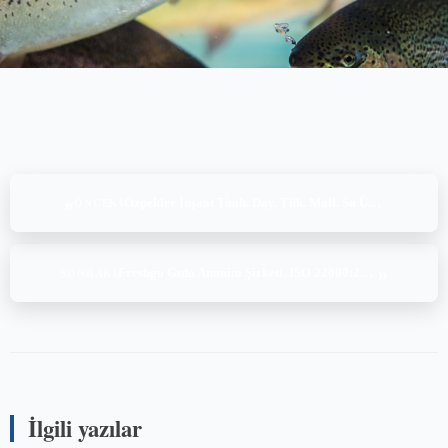
«
Özpekler İnşaat Taah. Day. Tük. Mall. Su Ürünleri San.Ve Tic Ltd. Şti., BRC Global Standard for Food Safety Issue 9-IFS Food v8, (19-20-21.03.2025)
ÖNCEKI
»
Freshgo Gıda Anonim Şirketi, ISO 22000:2018, ISO 9001:2015, (19.03.2025, 21-22.03.2025, 28-29.03.2025)
SONRAKI
İlgili yazılar