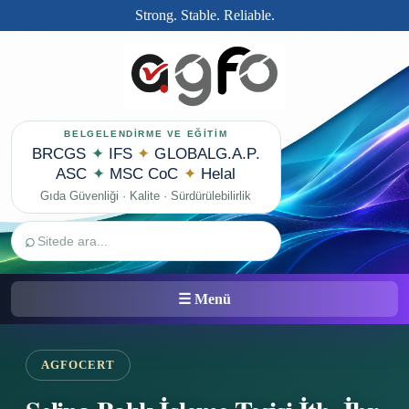
Strong. Stable. Reliable.
BELGELENDİRME VE EĞİTİM
BRCGS
✦
IFS
✦
GLOBALG.A.P.
ASC
✦
MSC CoC
✦
Helal
Gıda Güvenliği · Kalite · Sürdürülebilirlik
⌕
☰ Menü
AGFOCERT