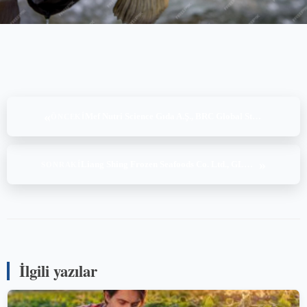
«
Mef Nutri Science Gıda A.Ş., BRC Global Standard for Food Safety Issue 9, (03-04.06.2025)
ÖNCEKI
»
Liang Shing Frozen Seafoods Co. Ltd., GLOBALG.A.P.IFA AQ v6.0 – Smart + GRASP v2.0, (11-12-13-14.06.2025)
SONRAKI
İlgili yazılar