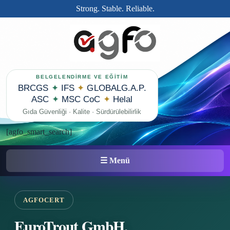
Strong. Stable. Reliable.
BELGELENDİRME VE EĞİTİM
BRCGS
✦
IFS
✦
GLOBALG.A.P.
ASC
✦
MSC CoC
✦
Helal
Gıda Güvenliği · Kalite · Sürdürülebilirlik
[agfo_smart_search]
☰ Menü
AGFOCERT
EuroTrout GmbH,