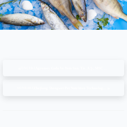
«
Agromey Gıda Ve Yem San. Tic. A.Ş., MSC CoC v5.1, (16-17-18.07.2025)
ÖNCEKI
»
Zhejiang Shengwei Pet Nutrition Technology Co.,Ltd, MSC CoC v5.1,(17-18.07.2025)
SONRAKI