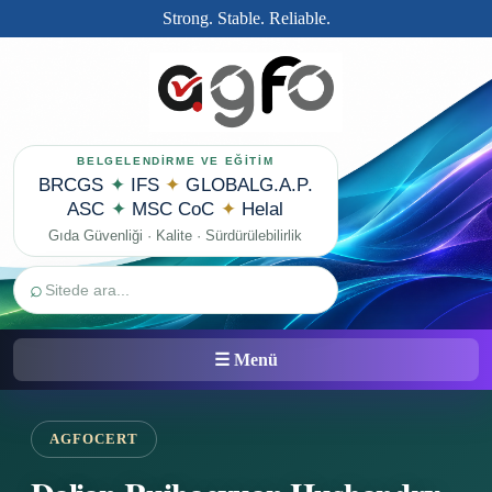
Strong. Stable. Reliable.
BELGELENDİRME VE EĞİTİM
BRCGS
✦
IFS
✦
GLOBALG.A.P.
ASC
✦
MSC CoC
✦
Helal
Gıda Güvenliği · Kalite · Sürdürülebilirlik
⌕
☰ Menü
AGFOCERT