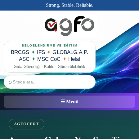
Strong. Stable. Reliable.
BELGELENDİRME VE EĞİTİM
BRCGS
✦
IFS
✦
GLOBALG.A.P.
ASC
✦
MSC CoC
✦
Helal
Gıda Güvenliği · Kalite · Sürdürülebilirlik
⌕
☰ Menü
AGFOCERT