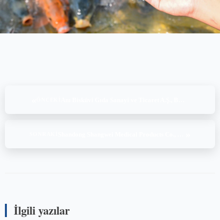
«
Anı Bisküvi Gıda Sanayi ve Ticaret A.Ş., BRC Global Standard for Food Safety Issue 9, (28-29-30.04.2025 – 01.05.2025)
ÖNCEKI
»
Shandong Shangwei Medical Products Co., Ltd., BRCGS Consumer Produkt Issue4, (01-02.05.2025)
SONRAKI
İlgili yazılar