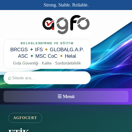
Strong. Stable. Reliable.
BELGELENDİRME VE EĞİTİM
BRCGS
✦
IFS
✦
GLOBALG.A.P.
ASC
✦
MSC CoC
✦
Helal
Gıda Güvenliği · Kalite · Sürdürülebilirlik
⌕
☰ Menü
AGFOCERT