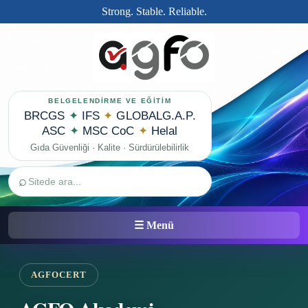
Strong. Stable. Reliable.
BELGELENDİRME VE EĞİTİM
BRCGS
✦
IFS
✦
GLOBALG.A.P.
ASC
✦
MSC CoC
✦
Helal
Gıda Güvenliği · Kalite · Sürdürülebilirlik
⌕
☰ Menü
AGFOCERT